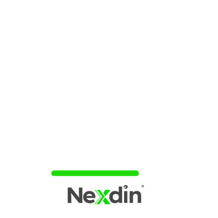
Hipercard Mastercard Internacional Zero:
Benefícios e Mais!
★★★★☆
OPÇÃO EM ALTA
POPULAR HOJE
Fatura e limite acompanhados no app
Uso online e internacional
Potencial de crédito:
ACESSAR CARTÃO »
CNH ou documento de identidade (RG) válidos;
Comprovante de renda do último vencimento;
Comprovante de residência do último mês.