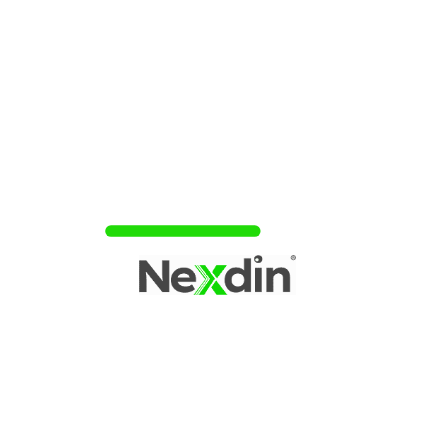
Cartão de Crédito Ourocard: Benefícios e
Descontos!
★★★★☆
MELHOR LIMITE
OPÇÃO EM ALTA
Opções de organização de gastos
Fatura e limite acompanhados no app
Potencial de crédito:
ACESSAR CARTÃO »