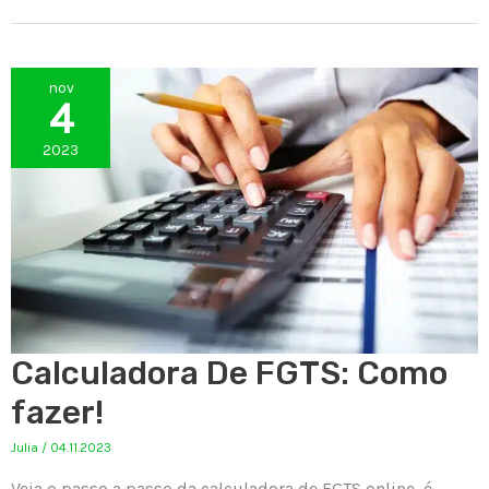
nov
4
2023
Calculadora De FGTS: Como
fazer!
Julia
/
04.11.2023
Veja o passo a passo da calculadora de FGTS online, é