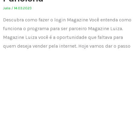
Julia
/
14.03.2023
Descubra como fazer o login Magazine Você entenda como
funciona o programa para ser parceiro Magazine Luiza.
Magazine Luiza você é a oportunidade que faltava para
quem deseja vender pela internet. Hoje vamos dar o passo
a passo para criar o seu login e entender como funciona
esse programa Magazine Você. O empreendedor digital
busca
mar
7
2023