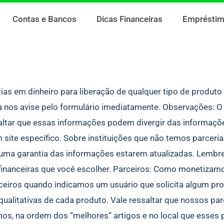
Contas e Bancos
Dicas Financeiras
Emprésti
s em dinheiro para liberação de qualquer tipo de produto f
a nos avise pelo formulário imediatamente. Observações: 
saltar que essas informações podem divergir das informaçõ
m site específico. Sobre instituições que não temos parceri
ma garantia das informações estarem atualizadas. Lembre
s financeiras que você escolher. Parceiros: Como moneti
rceiros quando indicamos um usuário que solicita algum pr
ualitativas de cada produto. Vale ressaltar que nossos par
os, na ordem dos “melhores” artigos e no local que esses