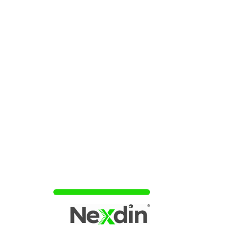
previamente carregado pelo usuário.
O valor depositado na conta é convertido em limite
disponível para compras. O que proporciona maior
controle financeiro e evita o risco de endividamento. Esse
cartão utilizado tanto em compras presenciais quanto em
compras online. Aceito em milhares de estabelecimentos
no Brasil e no exterior, dependendo da bandeira escolhida.
Portanto, o usuário consegue acompanhar todos os
gastos em tempo real pelo aplicativo do Banco Inter,
gerenciando saldo, recargas e movimentações de forma
simples e segura.
Essa opção de cartão Banco Inter pré-pago oferece ainda