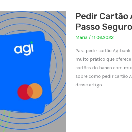
Pedir Cartão
Passo Seguro
Maria
/
11.06.2022
Para pedir cartão Agiban
muito prático que oferece 
cartões do banco com mui
sobre como pedir cartão A
desse artigo