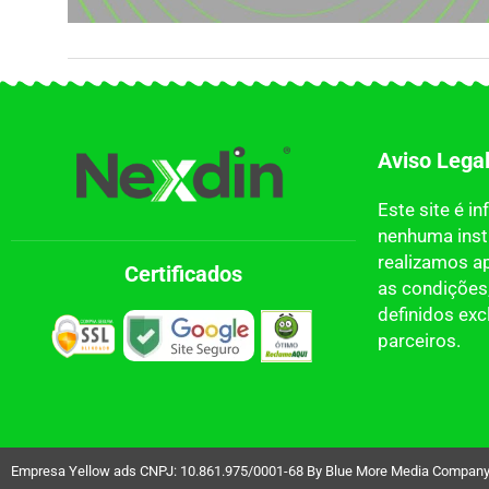
Aviso Lega
Este site é i
nenhuma insti
realizamos a
Certificados
as condições,
definidos ex
parceiros.
Empresa Yellow ads CNPJ: 10.861.975/0001-68 By Blue More Media Company LT