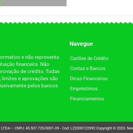
l
Navegue
nformativo e não representa
Cartões de Crédito
tuição financeira. Não
Contas e Bancos
provação de crédito. Todas
 limites e aprovações são
Dicas Financeiras
clusivamente pelos bancos
Empréstimos
Financiamentos
DA – CNPJ: 45.507.725/0001-09 - Cod: L22000122992 Copyright © 2023. Nexdin 