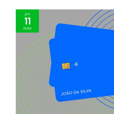
jun
11
2022