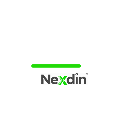
Como escolher instituição financeira para conta online
(Fonte: Canva)
Primeiramente, você deve pensar quais são as funções que
você precisa em sua conta bancária. A maior parte das
contas digitais realizam as mesmas funções, mas
algumas não são totalmente gratuitas. Uma opção sem
custos é a do
Banco Inter
, que permite total controle sobre
suas finanças através do aplicativo.