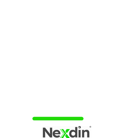
difícil conseguir crédito, mas pode acontecer.
Faixa de 501-700
Score bom. As pessoas nessa faixa costumam conseguir
crédito com mais facilidade, porque o Serasa entende que
elas possuem um bom histórico, além de bons hábitos e
responsabilidade.
Faixa de 701-1000
As pessoas nessa faixa possuem um score ótimo e
conseguem crédito com muita facilidade!
Cartão de Crédito Aprovado Fácil – Dicas para Aumentar o
Score