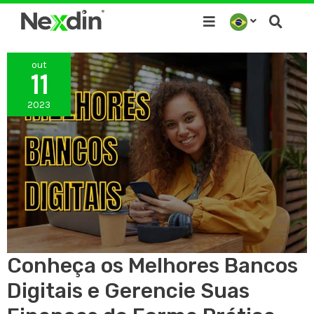
Ir
para
o
out
conteúdo
11
2023
Conheça os Melhores Bancos
Digitais e Gerencie Suas