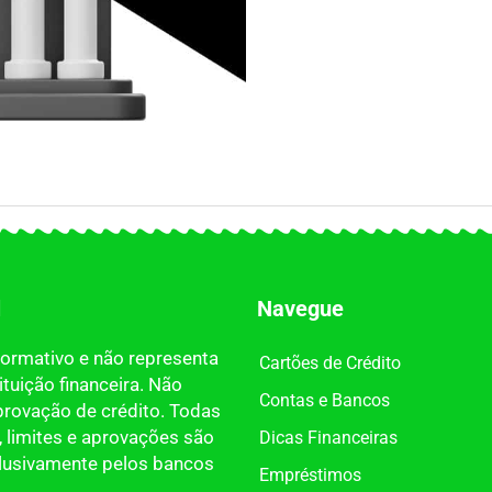
l
Navegue
nformativo e não representa
Cartões de Crédito
tuição financeira. Não
Contas e Bancos
provação de crédito. Todas
 limites e aprovações são
Dicas Financeiras
clusivamente pelos bancos
Empréstimos