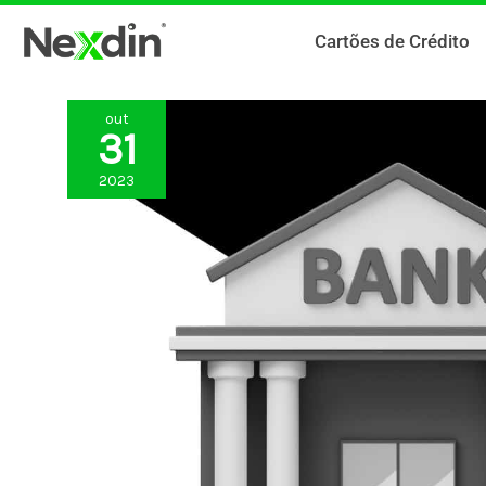
Ir
Cartões de Crédito
para
o
conteúdo
out
31
2023