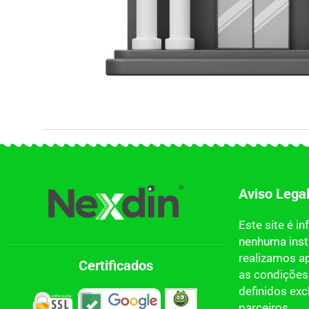
Aviso Lega
Este site é i
nenhuma insti
realizamos a
Certificados
as condições,
definidos ex
parceiros.