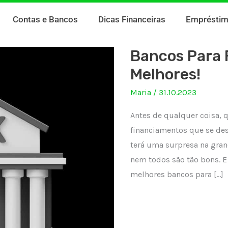
Contas e Bancos
Dicas Financeiras
Emprésti
Bancos Para 
Melhores!
Maria
/
31.10.2023
Antes de qualquer coisa, 
financiamentos que se des
terá uma surpresa na gran
nem todos são tão bons. E
melhores bancos para […]