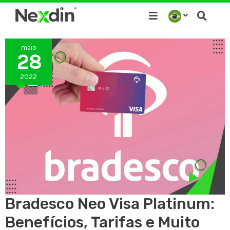
Ir
para
o
maio
conteúdo
28
2022
Bradesco Neo Visa Platinum:
Benefícios, Tarifas e Muito