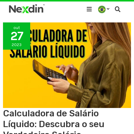
Ir
para
o
out
conteúdo
27
2023
Calculadora de Salário
Líquido: Descubra o seu