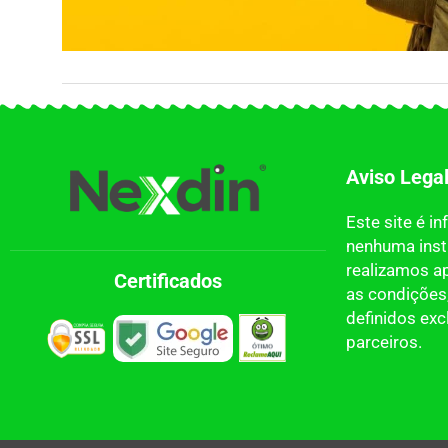
Aviso Lega
Este site é i
nenhuma insti
realizamos a
Certificados
as condições,
definidos ex
parceiros.