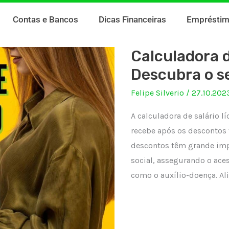
Contas e Bancos
Dicas Financeiras
Emprésti
Calculadora d
Descubra o se
Felipe Silverio
/
27.10.202
A calculadora de salário l
recebe após os descontos f
descontos têm grande impo
social, assegurando o ace
como o auxílio-doença. Ali