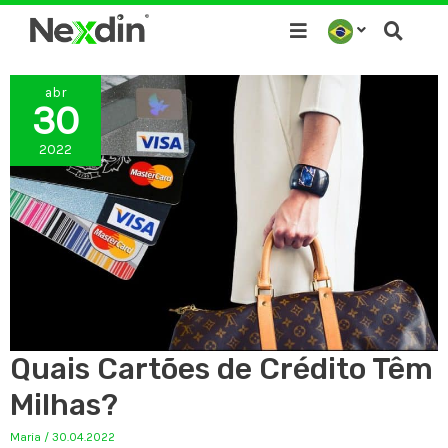
Ir
para
o
abr
conteúdo
30
2022
Quais Cartões de Crédito Têm
Milhas?
Maria
/
30.04.2022