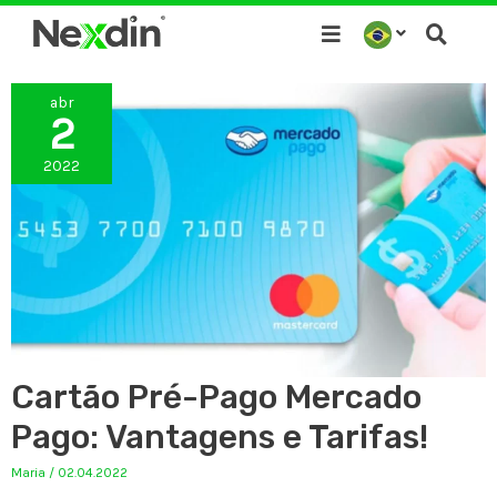
Ir
para
o
abr
conteúdo
2
2022
Cartão Pré-Pago Mercado
Pago: Vantagens e Tarifas!
Maria
/
02.04.2022