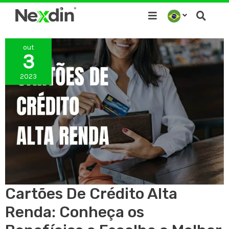
Ir
para
o
out
conteúdo
3
2023
Cartões De Crédito Alta
Renda: Conheça os