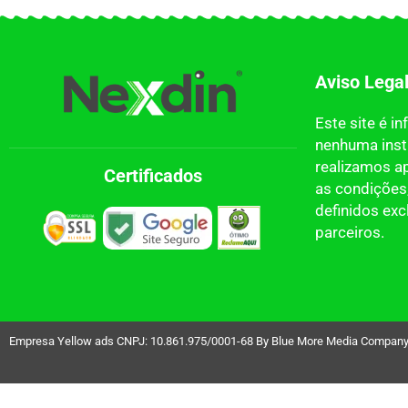
Aviso Lega
Este site é i
nenhuma insti
realizamos a
Certificados
as condições,
definidos ex
parceiros.
Empresa Yellow ads CNPJ: 10.861.975/0001-68 By Blue More Media Company LT