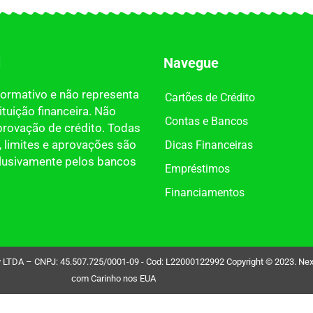
l
Navegue
nformativo e não representa
Cartões de Crédito
tuição financeira. Não
Contas e Bancos
provação de crédito. Todas
 limites e aprovações são
Dicas Financeiras
clusivamente pelos bancos
Empréstimos
Financiamentos
DA – CNPJ: 45.507.725/0001-09 - Cod: L22000122992 Copyright © 2023. Nexdin 
com Carinho nos EUA