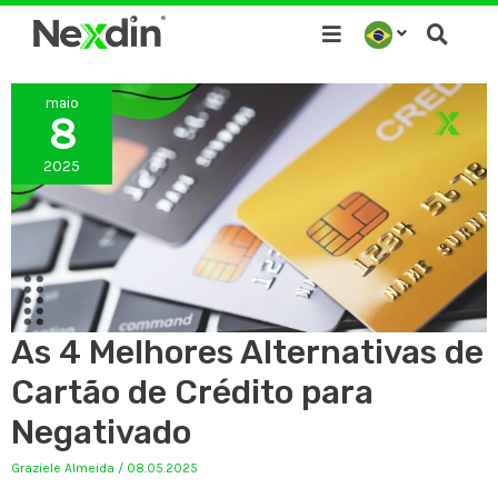
Ir
para
o
maio
conteúdo
8
2025
As 4 Melhores Alternativas de
Cartão de Crédito para
Negativado
Graziele Almeida
/
08.05.2025