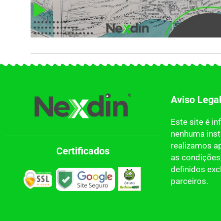
Aviso Lega
Este site é i
nenhuma insti
realizamos a
Certificados
as condições,
definidos ex
parceiros.