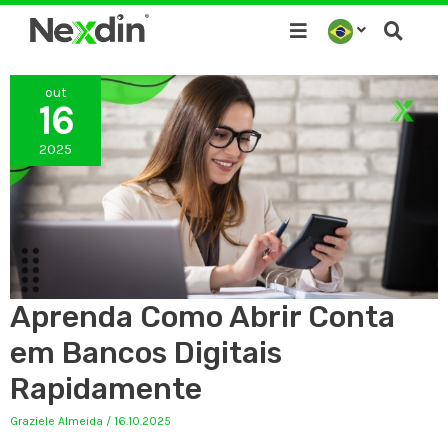
Ir
para
o
out
conteúdo
16
2025
Aprenda Como Abrir Conta
em Bancos Digitais
Rapidamente
Graziele Almeida
/
16.10.2025