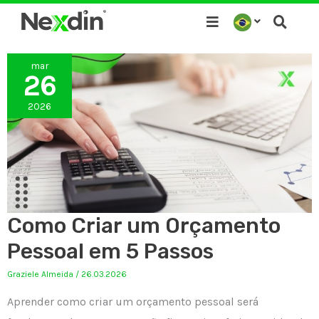
Ir
para
o
mar
conteúdo
26
2026
Como Criar um Orçamento
Pessoal em 5 Passos
Graziele Almeida
/
26.03.2026
Aprender como criar um orçamento pessoal será