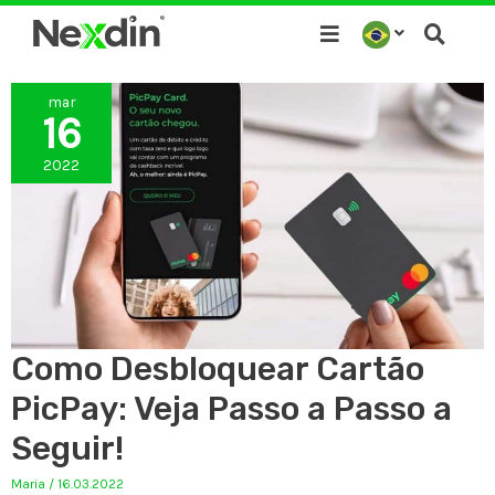
Ir
para
o
mar
conteúdo
16
2022
Como Desbloquear Cartão
PicPay: Veja Passo a Passo a
Seguir!
Maria
/
16.03.2022