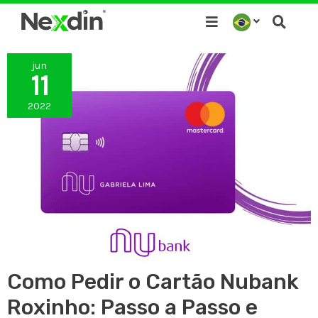
Ir
para
o
jun
conteúdo
11
2022
Como Pedir o Cartão Nubank
Roxinho: Passo a Passo e