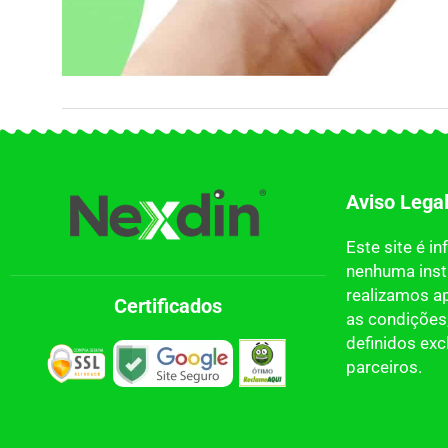
Aviso Lega
Este site é i
nenhuma insti
realizamos a
Certificados
as condições,
definidos ex
parceiros.