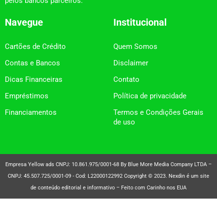
pelos bancos parceiros.
Navegue
Institucional
Cartões de Crédito
Quem Somos
Contas e Bancos
Disclaimer
Dicas Financeiras
Contato
Empréstimos
Política de privacidade
Financiamentos
Termos e Condições Gerais
de uso
Empresa Yellow ads CNPJ: 10.861.975/0001-68 By Blue More Media Company LTDA –
CNPJ: 45.507.725/0001-09 - Cod: L22000122992 Copyright © 2023. Nexdin é um site
de conteúdo editorial e informativo – Feito com Carinho nos EUA