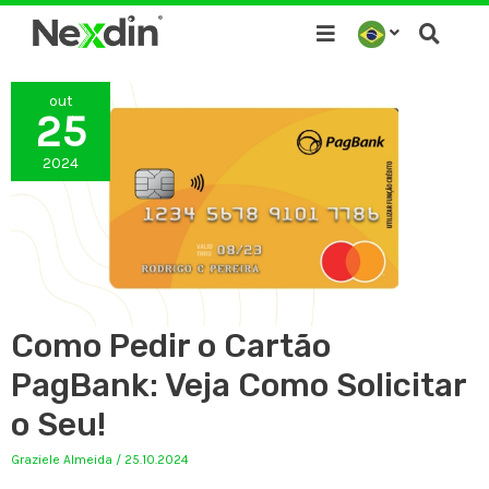
Ir
para
o
out
conteúdo
25
2024
Como Pedir o Cartão
PagBank: Veja Como Solicitar
o Seu!
Graziele Almeida
/
25.10.2024