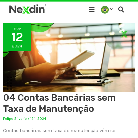
Ir
para
o
nov
conteúdo
12
2024
04 Contas Bancárias sem
Taxa de Manutenção
Felipe Silverio
/
12.11.2024
Contas bancárias sem taxa de manutenção vêm se