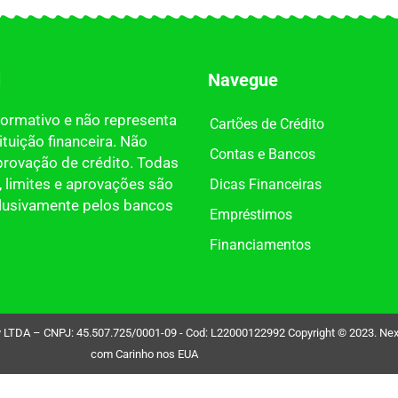
l
Navegue
nformativo e não representa
Cartões de Crédito
tuição financeira. Não
Contas e Bancos
provação de crédito. Todas
 limites e aprovações são
Dicas Financeiras
clusivamente pelos bancos
Empréstimos
Financiamentos
DA – CNPJ: 45.507.725/0001-09 - Cod: L22000122992 Copyright © 2023. Nexdin 
com Carinho nos EUA