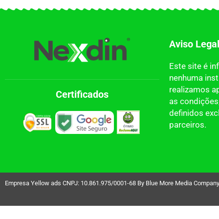
Aviso Lega
Este site é i
nenhuma insti
realizamos a
Certificados
as condições,
definidos ex
parceiros.
Empresa Yellow ads CNPJ: 10.861.975/0001-68 By Blue More Media Company LT