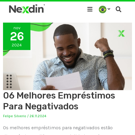
Ir
para
o
nov
conteúdo
26
2024
06 Melhores Empréstimos
Para Negativados
Felipe Silverio
/
26.11.2024
Os melhores empréstimos para negativados estão