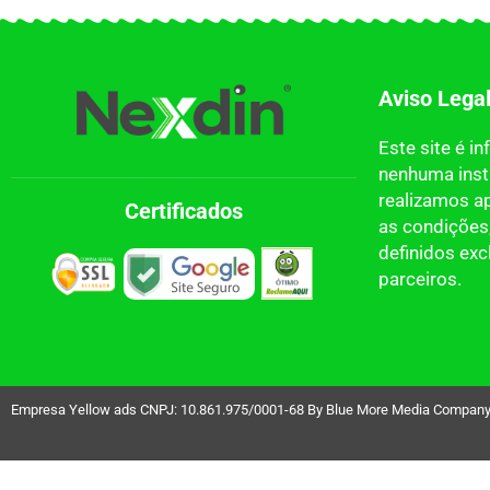
Aviso Lega
Este site é i
nenhuma insti
realizamos a
Certificados
as condições,
definidos ex
parceiros.
Empresa Yellow ads CNPJ: 10.861.975/0001-68 By Blue More Media Company LT