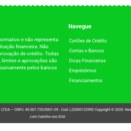
l
Navegue
nformativo e não representa
Cartões de Crédito
tuição financeira. Não
Contas e Bancos
provação de crédito. Todas
 limites e aprovações são
Dicas Financeiras
clusivamente pelos bancos
Empréstimos
Financiamentos
DA – CNPJ: 45.507.725/0001-09 - Cod: L22000122992 Copyright © 2023. Nexdin 
com Carinho nos EUA