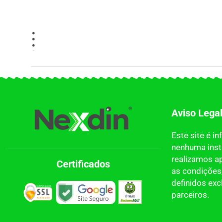
Aviso Lega
Este site é i
nenhuma insti
realizamos a
Certificados
as condições,
definidos ex
parceiros.