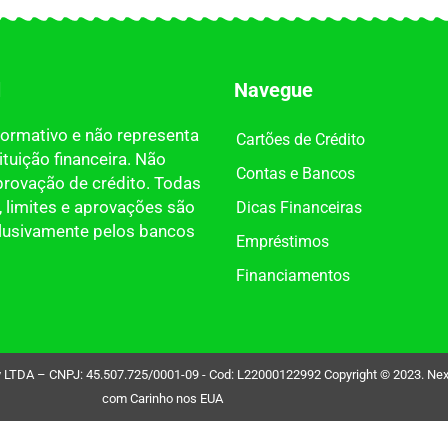
l
Navegue
nformativo e não representa
Cartões de Crédito
tuição financeira. Não
Contas e Bancos
provação de crédito. Todas
 limites e aprovações são
Dicas Financeiras
clusivamente pelos bancos
Empréstimos
Financiamentos
DA – CNPJ: 45.507.725/0001-09 - Cod: L22000122992 Copyright © 2023. Nexdin 
com Carinho nos EUA