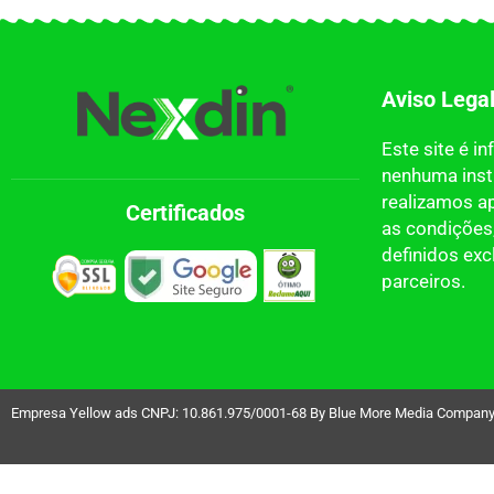
Aviso Lega
Este site é i
nenhuma insti
realizamos a
Certificados
as condições,
definidos ex
parceiros.
Empresa Yellow ads CNPJ: 10.861.975/0001-68 By Blue More Media Company LT