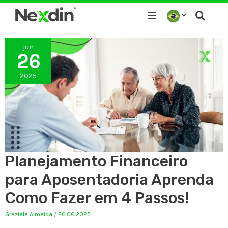
Ir
para
o
jun
conteúdo
26
2025
Planejamento Financeiro
para Aposentadoria Aprenda
Como Fazer em 4 Passos!
Graziele Almeida
/
26.06.2025