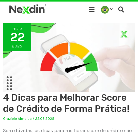
Ir
para
o
maio
conteúdo
22
2025
4 Dicas para Melhorar Score
de Crédito de Forma Prática!
Graziele Almeida
/
22.05.2025
Sem dúvidas, as dicas para melhorar score de crédito são