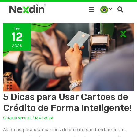
Ir
para
o
fev
conteúdo
12
2026
5 Dicas para Usar Cartões de
Crédito de Forma Inteligente!
Graziele Almeida
/
12.02.2026
As dicas para usar cartões de crédito são fundamentais