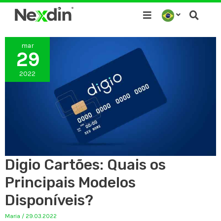
Ir
para
o
mar
conteúdo
29
2022
Digio Cartões: Quais os
Principais Modelos
Disponíveis?
Maria
/
29.03.2022