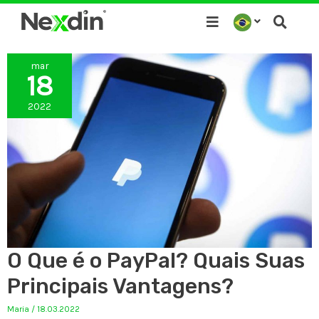
Ir
para
o
mar
conteúdo
18
2022
O Que é o PayPal? Quais Suas
Principais Vantagens?
Maria
/
18.03.2022