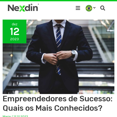
Ir
para
o
dez
conteúdo
12
2023
Empreendedores de Sucesso:
Quais os Mais Conhecidos?
Maria
/
12.12.2023