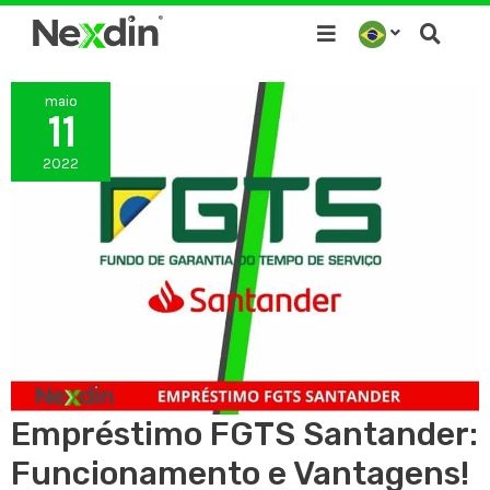
Ir
para
o
maio
conteúdo
11
2022
Empréstimo FGTS Santander:
Funcionamento e Vantagens!