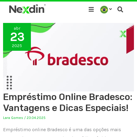
Ir
para
o
abr
conteúdo
23
2025
Empréstimo Online Bradesco:
Vantagens e Dicas Especiais!
Lara Gomes
/
23.04.2025
Empréstimo online Bradesco é uma das opções mais