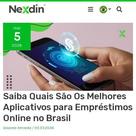
Ir
para
o
mar
conteúdo
5
2026
Saiba Quais São Os Melhores
Aplicativos para Empréstimos
Online no Brasil
Graziele Almeida
/
05.03.2026