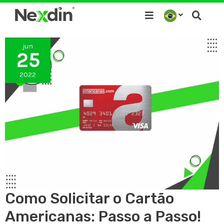
Ir
para
o
jun
conteúdo
25
2022
Como Solicitar o Cartão
Americanas: Passo a Passo!