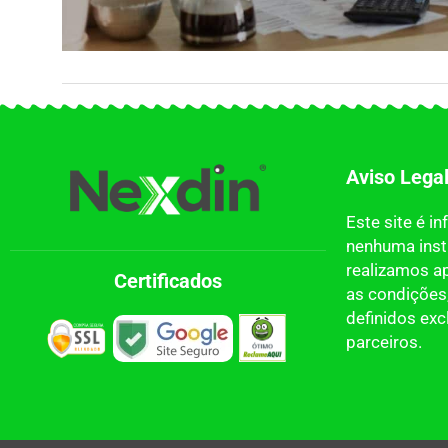
Aviso Lega
Este site é i
nenhuma insti
realizamos a
Certificados
as condições,
definidos ex
parceiros.