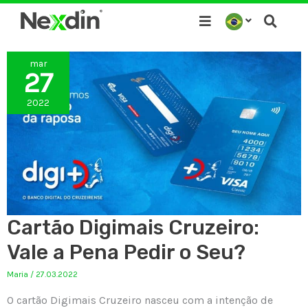
Ir
para
o
mar
conteúdo
27
2022
Cartão Digimais Cruzeiro:
Vale a Pena Pedir o Seu?
Maria
/
27.03.2022
O cartão Digimais Cruzeiro nasceu com a intenção de