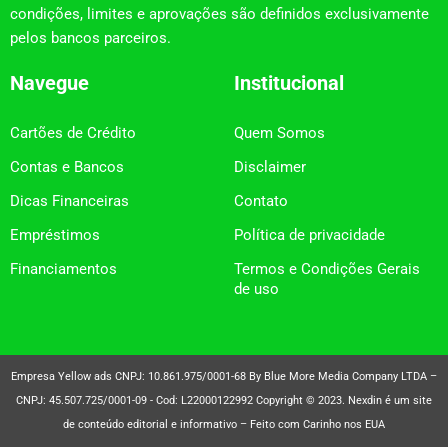
condições, limites e aprovações são definidos exclusivamente
pelos bancos parceiros.
Navegue
Institucional
Cartões de Crédito
Quem Somos
Contas e Bancos
Disclaimer
Dicas Financeiras
Contato
Empréstimos
Política de privacidade
Financiamentos
Termos e Condições Gerais
de uso
Empresa Yellow ads CNPJ: 10.861.975/0001-68 By Blue More Media Company LTDA –
CNPJ: 45.507.725/0001-09 - Cod: L22000122992 Copyright © 2023. Nexdin é um site
de conteúdo editorial e informativo – Feito com Carinho nos EUA