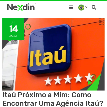
Ir
para
o
jul
conteúdo
14
2022
Itaú Próximo a Mim: Como
Encontrar Uma Agência Itaú?