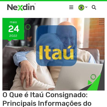
Ir
para
o
maio
conteúdo
24
2022
O Que é Itaú Consignado:
Principais Informações do