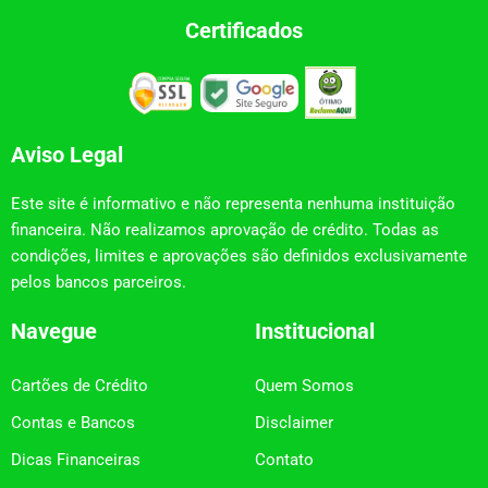
Certificados
Aviso Legal
Este site é informativo e não representa nenhuma instituição
financeira. Não realizamos aprovação de crédito. Todas as
condições, limites e aprovações são definidos exclusivamente
pelos bancos parceiros.
Navegue
Institucional
Cartões de Crédito
Quem Somos
Contas e Bancos
Disclaimer
Dicas Financeiras
Contato