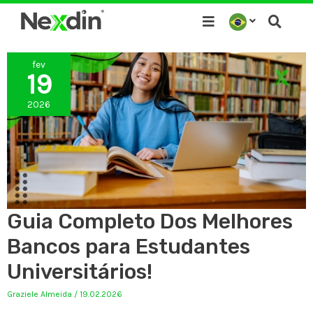
Ir
para
o
fev
conteúdo
19
2026
Guia Completo Dos Melhores
Bancos para Estudantes
Universitários!
Graziele Almeida
/
19.02.2026