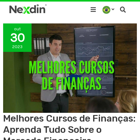
Ir
para
o
out
conteúdo
30
2023
Melhores Cursos de Finanças:
Aprenda Tudo Sobre o