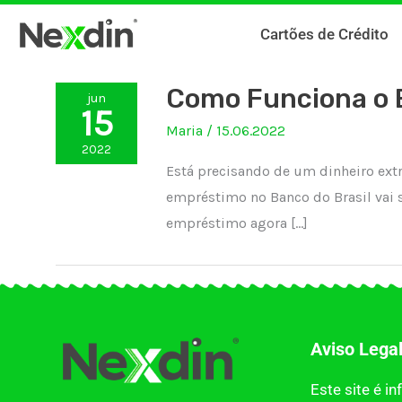
Ir
Cartões de Crédito
para
o
conteúdo
Como Funciona o E
jun
15
Maria
/
15.06.2022
2022
Está precisando de um dinheiro ext
empréstimo no Banco do Brasil vai s
empréstimo agora […]
Aviso Lega
Este site é i