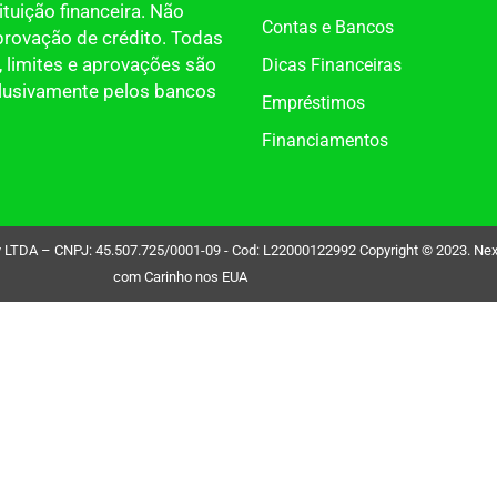
tuição financeira. Não
Contas e Bancos
provação de crédito. Todas
 limites e aprovações são
Dicas Financeiras
clusivamente pelos bancos
Empréstimos
Financiamentos
DA – CNPJ: 45.507.725/0001-09 - Cod: L22000122992 Copyright © 2023. Nexdin 
com Carinho nos EUA