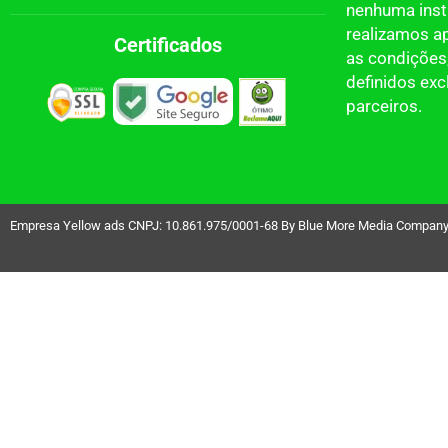
nenhuma insti
realizamos a
Certificados
as condições,
definidos ex
parceiros.
Empresa Yellow ads CNPJ: 10.861.975/0001-68 By Blue More Media Company LT