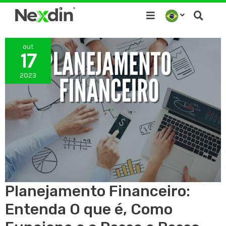
Ir
para
o
out
conteúdo
17
2023
Planejamento Financeiro:
Entenda O que é, Como